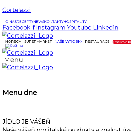
Cortelazzi
O NÁS
RECEPTY
NEWS
KONTAKTY
HOSPITALITY
Facebook-f
Instagram
Youtube
Linkedin
HORECA
SUPERMARKET
NAŠE VÝROBKY
RESTAURACE
Dárkové k
Menu
Menu dne
JÍDLO JE VÁŠEŇ
Naše vášeň pro italské produkty a znalost úze