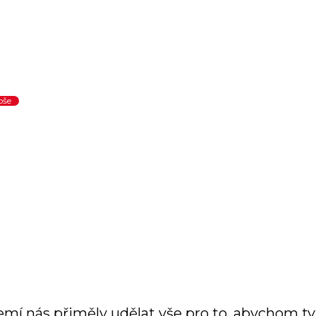
oše
mí nás přiměly udělat vše pro to, abychom tyto