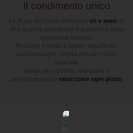
Il condimento unico
La Rosa dei Gusti seleziona
di
oli e aceti
alta qualità, espressione autentica della
tradizione italiana.
Profumi intensi e sapori equilibrati
esaltano ogni ricetta con un tocco
speciale.
Ideali per condire, marinare o
semplicemente
.
valorizzare ogni piatto