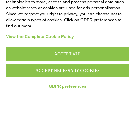
technologies to store, access and process personal data such
as website visits or cookies are used for ads personalisation.
DOCUMENTI
Since we respect your right to privacy, you can choose not to
AREA RISERVATA B2B
allow certain types of cookies. Click on GDPR preferences to
find out more.
LINK UTILI
View the Complete Cookie Policy
HORECA
ACCEPT ALL
ITALIAN SUPERMARKET
RISTORANTE
ACCEPT NECESSARY COOKIES
RICETTE
GDPR preferences
FIDELITY CARD
NEWS
SCOPRI CORTELAZZI.SK
SEGUICI SU