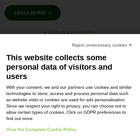
LEGGI DI PIÙ
« Previous
Next »
Reject unnecessary cookies ✕
This website collects some
personal data of visitors and
users
With your consent, we and our partners use cookies and similar
technologies to store, access and process personal data such
as website visits or cookies are used for ads personalisation.
Since we respect your right to privacy, you can choose not to
CIBO PER PASSIONE
allow certain types of cookies. Click on GDPR preferences to
La passione per i prodotti italiani e la conoscenza del
find out more.
territorio ci hanno spinto a fare tutto il possibile per
View the Complete Cookie Policy
portare queste eccellenze all’estero. Ogni prodotto viene
selezionato e testato da Cortelazzi per far parte della nostra