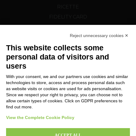
RICETTE
FIDELITY CARD
NEWS
Reject unnecessary cookies ✕
SCOPRI CORTELAZZI.SK
This website collects some
SEGUICI SU
personal data of visitors and
users
With your consent, we and our partners use cookies and similar
technologies to store, access and process personal data such
as website visits or cookies are used for ads personalisation.
Since we respect your right to privacy, you can choose not to
Modifica preferenze Cookie
allow certain types of cookies. Click on GDPR preferences to
find out more.
View the Complete Cookie Policy
Copyright © 2024 MAX FOOD SE – VAT cz27149897
ACCEPT ALL