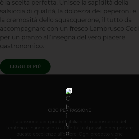
è la scelta perfetta. Unisce la sapidità della
salsiccia di qualità, la dolcezza dei peperoni e
la cremosità dello squacquerone, il tutto da
accompagnare con un fresco Lambrusco Ceci
per un pranzo all’insegna del vero piacere
gastronomico.
LEGGI DI PIÙ
CIBO PER PASSIONE
La passione per i prodotti italiani e la conoscenza del
territorio ci hanno spinto a fare tutto il possibile per portare
queste eccellenze all’estero. Ogni prodotto viene