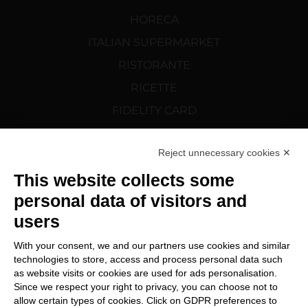
HORECA
ITALIAN SUPERMARKET
RISTORANTE
RICETTE
FIDELITY CARD
NEWS
Reject unnecessary cookies ✕
SCOPRI CORTELAZZI.SK
This website collects some
SEGUICI SU
personal data of visitors and
users
With your consent, we and our partners use cookies and similar
technologies to store, access and process personal data such
as website visits or cookies are used for ads personalisation.
Since we respect your right to privacy, you can choose not to
Modifica preferenze Cookie
allow certain types of cookies. Click on GDPR preferences to