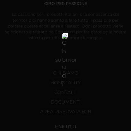
CIBO PER PASSIONE
La passione per i prodotti italiani e la conoscenza del
territorio ci hanno spinto a fare tutto il possibile per
portare queste eccellenze all’estero. Ogni prodotto viene
selezionato e testato da Cortelazzi per far parte della nostra
offerta per offrirti sempre il meglio.
SU DI NOI
CHI SIAMO
HOSPITALITY
CONTATTI
DOCUMENTI
AREA RISERVATA B2B
LINK UTILI