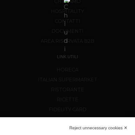
CHI SIAMO
HOSPITALITY
CONTATTI
DOCUMENTI
AREA RISERVATA B2B
LINK UTILI
HORECA
ITALIAN SUPERMARKET
RISTORANTE
RICETTE
FIDELITY CARD
NEWS
Reject unnecessary cookies ✕
SCOPRI CORTELAZZI.SK