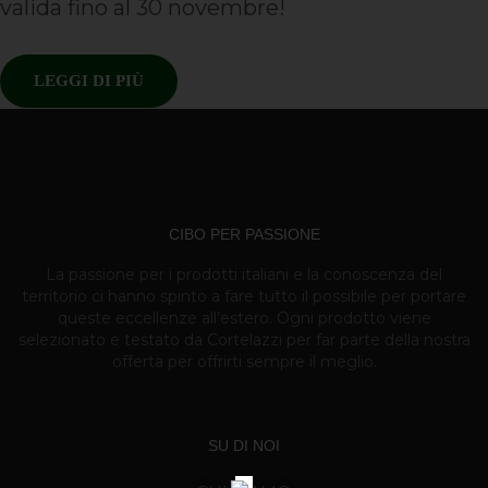
valida fino al 30 novembre!
LEGGI DI PIÙ
CIBO PER PASSIONE
La passione per i prodotti italiani e la conoscenza del
territorio ci hanno spinto a fare tutto il possibile per portare
queste eccellenze all’estero. Ogni prodotto viene
selezionato e testato da Cortelazzi per far parte della nostra
offerta per offrirti sempre il meglio.
SU DI NOI