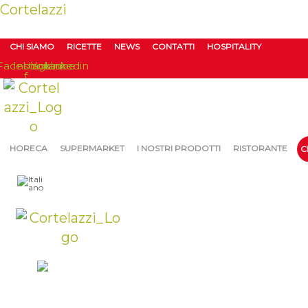
Cortelazzi
CHI SIAMO
RICETTE
NEWS
CONTATTI
HOSPITALITY
Facebook-
Instagram
Youtube
Linkedin
f
HORECA
SUPERMARKET
I NOSTRI PRODOTTI
RISTORANTE
C