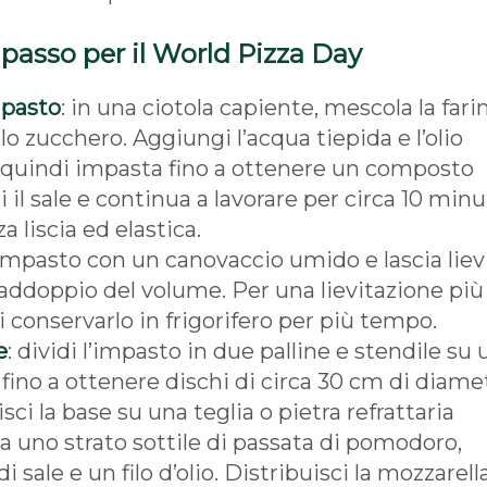
 passo per il World Pizza Day
mpasto
: in una ciotola capiente, mescola la fari
 lo zucchero. Aggiungi l’acqua tiepida e l’olio
, quindi impasta fino a ottenere un composto
l sale e continua a lavorare per circa 10 minut
a liscia ed elastica.
l’impasto con un canovaccio umido e lascia liev
l raddoppio del volume. Per una lievitazione più
i conservarlo in frigorifero per più tempo.
e
: dividi l’impasto in due palline e stendile su
 fino a ottenere dischi di circa 30 cm di diame
risci la base su una teglia o pietra refrattaria
a uno strato sottile di passata di pomodoro,
 sale e un filo d’olio. Distribuisci la mozzarell