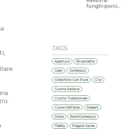
Ravioli ai
un’estate
la
funghi porcini
all’insegna
settimana
con sugo alla
della
più
salsiccia e
qualità
vantaggiosa
funghi
italiana
dell’anno
na
Cortelazzi
dal 15 al 20
dicembre
TAGS
i,
Apertura
Bruschetta
itare
Cesti
Cortelazzi
Cotechino Con Pure
Crai
Cucina Italiana
 una
Cucina Tradizionale
tro.
Cuore Dell'isola
Dessert
Dolce
EentiCortelazzi
a
Fidelty
Fregola Sarda