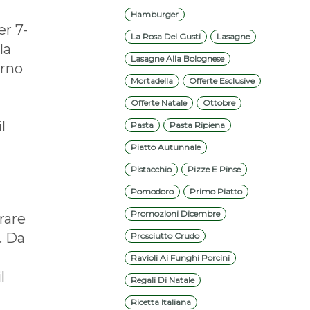
Hamburger
er 7-
La Rosa Dei Gusti
Lasagne
la
Lasagne Alla Bolognese
orno
Mortadella
Offerte Esclusive
Offerte Natale
Ottobre
l
Pasta
Pasta Ripiena
Piatto Autunnale
Pistacchio
Pizze E Pinse
Pomodoro
Primo Piatto
Promozioni Dicembre
rare
. Da
Prosciutto Crudo
Ravioli Ai Funghi Porcini
l
Regali Di Natale
Ricetta Italiana