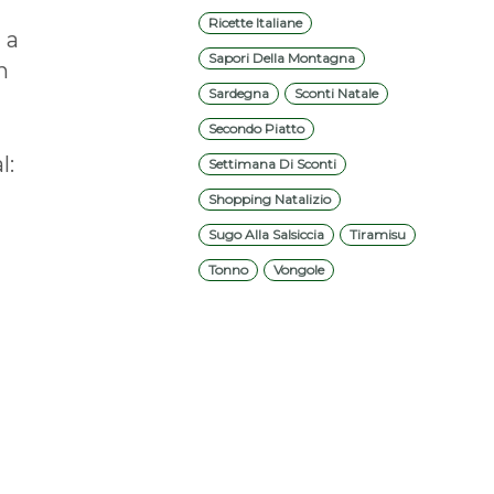
Ricette Italiane
 a
Sapori Della Montagna
n
Sardegna
Sconti Natale
Secondo Piatto
l:
Settimana Di Sconti
Shopping Natalizio
Sugo Alla Salsiccia
Tiramisu
Tonno
Vongole