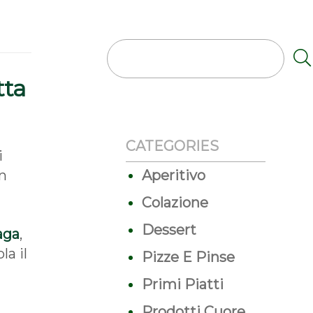
tta
CATEGORIES
i
an
Aperitivo
Colazione
i
Dessert
aga
,
la il
Pizze E Pinse
Primi Piatti
Prodotti Cuore