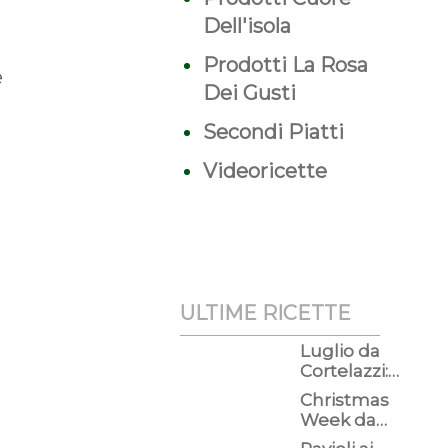
Dell'isola
Prodotti La Rosa
e
Dei Gusti
Secondi Piatti
Videoricette
ULTIME RICETTE
Luglio da
Cortelazzi:
continua a
Christmas
risparmiare
Week da
e vivi
Cortelazzi: