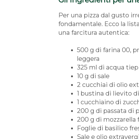
Per una pizza dal gusto irre
fondamentale. Ecco la list
una farcitura autentica:
500 g di farina 00, 
leggera
325 ml di acqua tiep
10 g di sale
2 cucchiai di olio ex
1 bustina di lievito di
1 cucchiaino di zucc
200 g di passata di
200 g di mozzarella f
Foglie di basilico fr
Sale e olio extraverg