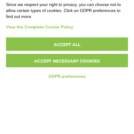
Since we respect your right to privacy, you can choose not to
CHI SIAMO
allow certain types of cookies. Click on GDPR preferences to
HOSPITALITY
find out more.
CONTATTI
View the Complete Cookie Policy
DOCUMENTI
ACCEPT ALL
AREA RISERVATA B2B
ACCEPT NECESSARY COOKIES
LINK UTILI
HORECA
GDPR preferences
ITALIAN SUPERMARKET
RISTORANTE
RICETTE
FIDELITY CARD
NEWS
SCOPRI CORTELAZZI.SK