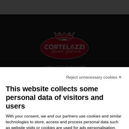
CIBO PER PASSIONE
Reject unnecessary cookies ✕
La passione per i prodotti italiani e la conoscenza del
territorio ci hanno spinto a fare tutto il possibile per
This website collects some
portare queste eccellenze all’estero. Ogni prodotto viene
selezionato e testato da Cortelazzi per far parte della nostra
personal data of visitors and
offerta per offrirti sempre il meglio.
users
With your consent, we and our partners use cookies and similar
technologies to store, access and process personal data such
SU DI NOI
as website visits or cookies are used for ads personalisation.