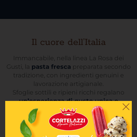
Il cuore dell’Italia
Immancabile, nella linea La Rosa dei
Gusti, la
pasta fresca
preparata secondo
tradizione, con ingredienti genuini e
lavorazione artigianale.
Sfoglie sottili e ripieni ricchi regalano
un’esperienza di gusto unica e
autentica
.
Ideale per portare in tavola il vero sapore
della cucina italiana.