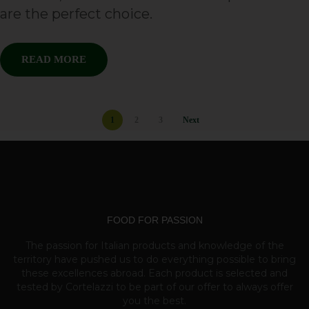
are the perfect choice.
READ MORE
1
2
3
Next
FOOD FOR PASSION
The passion for Italian products and knowledge of the
territory have pushed us to do everything possible to bring
these excellences abroad. Each product is selected and
tested by Cortelazzi to be part of our offer to always offer
you the best.