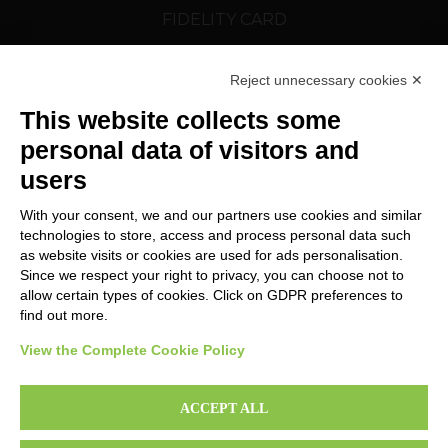
FIDELITY CARD
CORTELAZZI.SK
Reject unnecessary cookies ✕
FOLLOW US
This website collects some
personal data of visitors and
users
With your consent, we and our partners use cookies and similar
technologies to store, access and process personal data such
as website visits or cookies are used for ads personalisation.
Since we respect your right to privacy, you can choose not to
Change Cookie preferences
allow certain types of cookies. Click on GDPR preferences to
find out more.
View the Complete Cookie Policy
Copyright © 2024 MAX FOOD SE – VAT cz27149897
ACCEPT ALL
Privacy & Cookie Policy