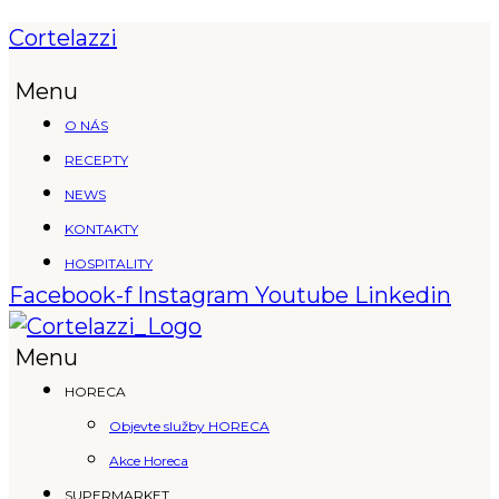
Cortelazzi
Menu
O NÁS
RECEPTY
NEWS
KONTAKTY
HOSPITALITY
Facebook-f
Instagram
Youtube
Linkedin
Menu
HORECA
Objevte služby HORECA
Akce Horeca
SUPERMARKET