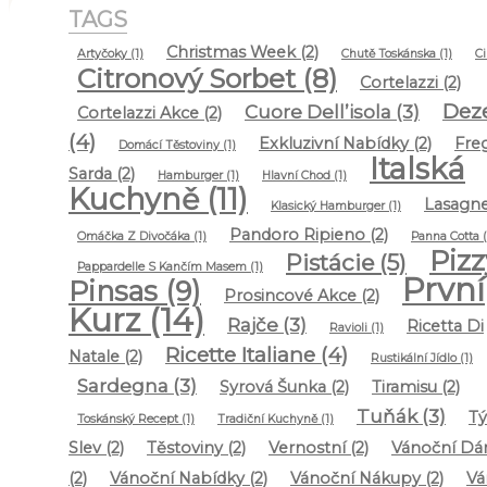
TAGS
Christmas Week
(2)
Artyčoky
(1)
Chutě Toskánska
(1)
Ci
Citronový Sorbet
(8)
Cortelazzi
(2)
Dez
Cuore Dell’isola
(3)
Cortelazzi Akce
(2)
(4)
Exkluzivní Nabídky
(2)
Fre
Domácí Těstoviny
(1)
Italská
Sarda
(2)
Hamburger
(1)
Hlavní Chod
(1)
Kuchyně
(11)
Lasagn
Klasický Hamburger
(1)
Pandoro Ripieno
(2)
Omáčka Z Divočáka
(1)
Panna Cotta
(
Pizz
Pistácie
(5)
Pappardelle S Kančím Masem
(1)
První
Pinsas
(9)
Prosincové Akce
(2)
Kurz
(14)
Rajče
(3)
Ricetta Di
Ravioli
(1)
Ricette Italiane
(4)
Natale
(2)
Rustikální Jídlo
(1)
Sardegna
(3)
Syrová Šunka
(2)
Tiramisu
(2)
Tuňák
(3)
T
Toskánský Recept
(1)
Tradiční Kuchyně
(1)
Slev
(2)
Těstoviny
(2)
Vernostní
(2)
Vánoční Dá
(2)
Vánoční Nabídky
(2)
Vánoční Nákupy
(2)
Vá