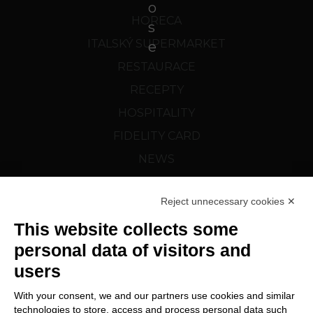
HORECA
ITALSKÝ SUPERMARKET
RESTAURACE
RECEPTY
HOSPITALITY
FIDELITY CARD
NEWS
CORTELAZZI.SK
Reject unnecessary cookies ✕
SLEDUJTE NÁS NA
This website collects some
personal data of visitors and
users
With your consent, we and our partners use cookies and similar
technologies to store, access and process personal data such