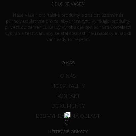
JÍDLO JE VÁŠEŇ
Naše vášeň pro italské produkty a znalost území nás
přiměly udělat vše pro to, abychom tyto vynikající produkty
přivezli do zahraničí. Každý výrobek je společností Cortelazzi
vybírán a testován, aby se stal součástí naší nabídky a nabídl
vám vždy to nejlepší.
O NÁS
O NÁS
HOSPITALITY
KONTAKT
DOKUMENTY
B2B VYHRAZENÁ OBLAST
UŽITEČNÉ ODKAZY