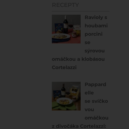
RECEPTY
Ravioly s
houbami
porcini
se
sýrovou
omáčkou a klobásou
Cortelazzi
Pappard
elle
se svíčko
vou
omáčkou
z divočáka Cortelazzi: