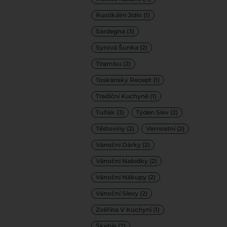
Rustikální Jídlo
(1)
Sardegna
(3)
Syrová Šunka
(2)
Tiramisu
(2)
Toskánský Recept
(1)
Tradiční Kuchyně
(1)
Tuňák
(3)
Týden Slev
(2)
Těstoviny
(2)
Vernostní
(2)
Vánoční Dárky
(2)
Vánoční Nabídky
(2)
Vánoční Nákupy
(2)
Vánoční Slevy
(2)
Zvěřina V Kuchyni
(1)
Škeble
(2)