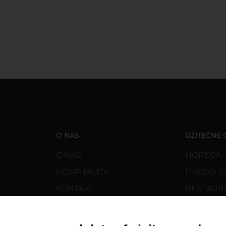
O NÁS
UŽITEČNÉ
O NÁS
HORECA
HOSPITALITY
ITALSKÝ
KONTAKT
RESTAUR
DOKUMENTY
RECEPTY
B2B VYHRAZENÁ OBLAST
HOSPITAL