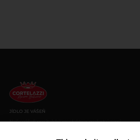
JÍDLO JE VÁŠEŇ
Naše vášeň pro italské produkty a znalost území
nás přiměly udělat vše pro to, abychom tyto
vynikající produkty přivezli do zahraničí. Každý