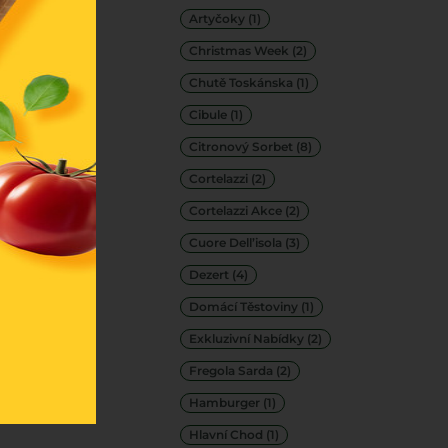
Artyčoky
(1)
Christmas Week
(2)
Chutě Toskánska
(1)
Cibule
(1)
Citronový Sorbet
(8)
Cortelazzi
(2)
Cortelazzi Akce
(2)
Cuore Dell’isola
(3)
Dezert
(4)
Domácí Těstoviny
(1)
Exkluzivní Nabídky
(2)
Fregola Sarda
(2)
Hamburger
(1)
Hlavní Chod
(1)