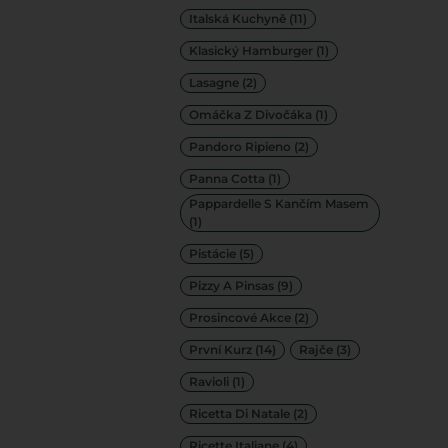
Italská Kuchyně
(11)
Klasický Hamburger
(1)
Lasagne
(2)
Omáčka Z Divočáka
(1)
Pandoro Ripieno
(2)
Panna Cotta
(1)
Pappardelle S Kančím Masem
(1)
Pistácie
(5)
Pizzy A Pinsas
(9)
Prosincové Akce
(2)
První Kurz
(14)
Rajče
(3)
Ravioli
(1)
Ricetta Di Natale
(2)
Ricette Italiane
(4)