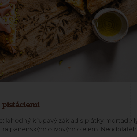
 pistáciemi
e: lahodný křupavý základ s plátky mortadelly
xtra panenským olivovým olejem. Neodolatel