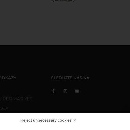
 ODKAZY
SLEDUJTE NÁS NA
 SUPERMARKET
ACE
Reject unnecessary cookies ✕
ITY