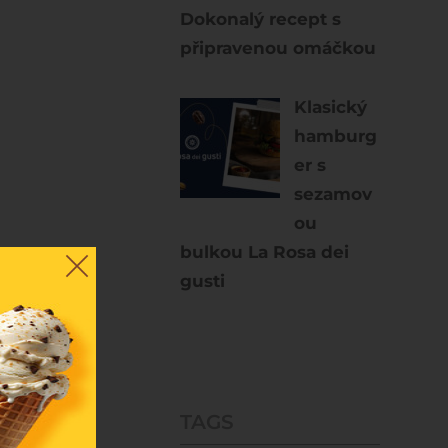
Dokonalý recept s
připravenou omáčkou
Klasický
hamburg
er s
sezamov
ou
bulkou La Rosa dei
gusti
TAGS