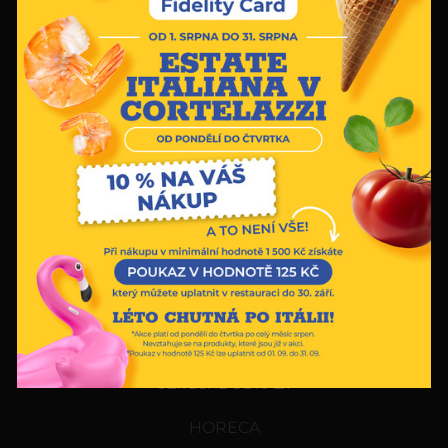
přiměly udělat vše pro to, abychom tyto vynikající
produkty přivezli do zahraničí. Každý výrobek je společností
Cortelazzi vybírán a testován, aby se stal součástí naší
nabídky a nabídl vám vždy to nejlepší.
O NÁS
O NÁS
HOSPITALITY
KONTAKT
DOKUMENTY
B2B VYHRAZENÁ OBLAST
UŽITEČNÉ ODKAZY
HORECA