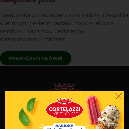
Neapolská pizza
Neapolská pizza: autentická italská specialita
s jemným těstem, rajčaty, mozzarellou a
čerstvou bazalkou. Jedinečný
gastronomický zážitek!
POKRAČOVAT VE ČTENÍ
JÍDLO JE VÁŠEŇ
Naše vášeň pro italské produkty a znalost území nás