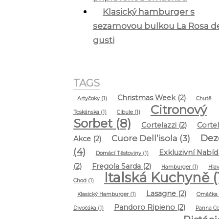
Klasický hamburger s
sezamovou bulkou La Rosa d
gusti
TAGS
Christmas Week
(2)
Artyčoky
(1)
Chutě
Citronový
Toskánska
(1)
Cibule
(1)
Sorbet
(8)
Cortelazzi
(2)
Cortel
Dez
Cuore Dell’isola
(3)
Akce
(2)
(4)
Exkluzivní Nabíd
Domácí Těstoviny
(1)
(2)
Fregola Sarda
(2)
Hamburger
(1)
Hlav
Italská Kuchyně
(
Chod
(1)
Lasagne
(2)
Klasický Hamburger
(1)
Omáčka
Pandoro Ripieno
(2)
Divočáka
(1)
Panna Co