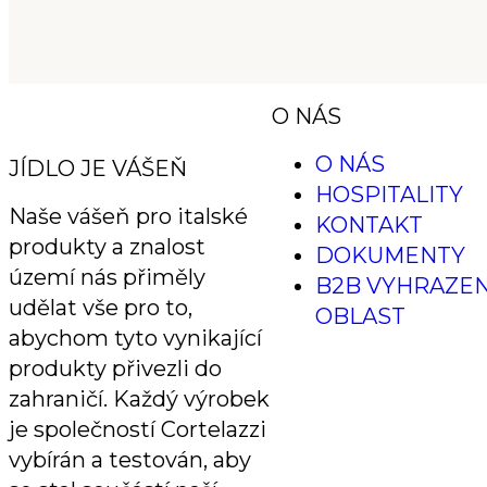
O NÁS
O NÁS
JÍDLO JE VÁŠEŇ
HOSPITALITY
Naše vášeň pro italské
KONTAKT
produkty a znalost
DOKUMENTY
území nás přiměly
B2B VYHRAZE
udělat vše pro to,
OBLAST
abychom tyto vynikající
produkty přivezli do
zahraničí. Každý výrobek
je společností Cortelazzi
vybírán a testován, aby