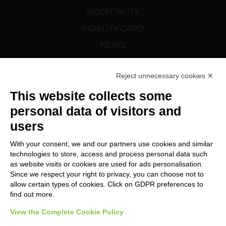
HOSPITALITY
FIDELITY CARD
NEWS
CORTELAZZI.SK
Reject unnecessary cookies ✕
This website collects some
SLEDUJTE NÁS NA
personal data of visitors and
users
With your consent, we and our partners use cookies and similar
technologies to store, access and process personal data such
as website visits or cookies are used for ads personalisation.
Since we respect your right to privacy, you can choose not to
Změnit předvolby souborů cookie
allow certain types of cookies. Click on GDPR preferences to
find out more.
View the Complete Cookie Policy