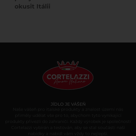
okusit Itálii
JÍDLO JE VÁŠEŇ
Naše vášeň pro italské produkty a znalost území nás
přiměly udělat vše pro to, abychom tyto vynikající
produkty přivezli do zahraničí. Každý výrobek je společností
Cortelazzi vybírán a testován, aby se stal součástí naší
nabídky a nabídl vám vždy to nejlepší.