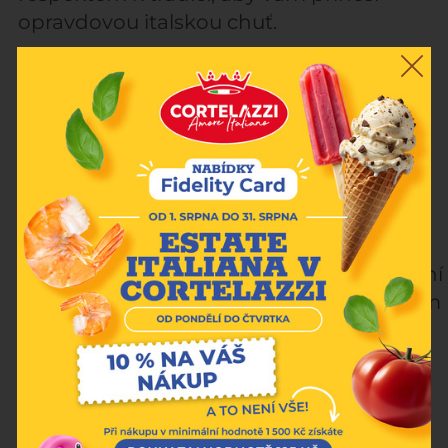
opravdovou italskou chuť.
Nezmeškejte tuto skvělou příležitost:
více dní na objevování, větší výběr a
větší zážitek
Od října díky nedělnímu otevírání budete
mít možnost svobodněji plánovat své
návštěvy u nás, ať už na nákup, nebo na
výjimečné jídlo. Těšíme se na vás sedm dní
v týdnu v Praze, připraveni nabídnout vám
autentický zážitek plný italských chutí
přímo v srdci města.
Přijďte objevit pravou italskou chuť každý
den v týdnu: nakupujte nebo si