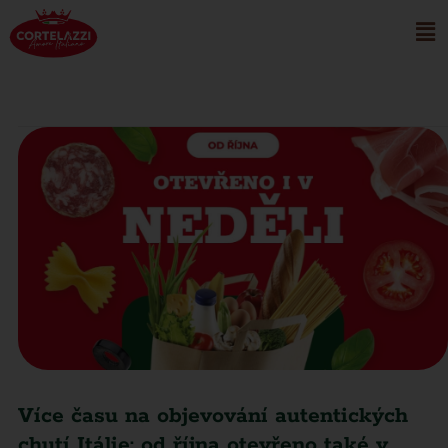
Více času na objevování autentických
chutí Itálie: od října otevřeno také v