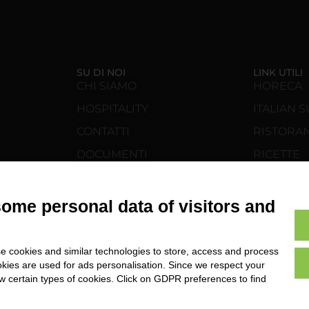
SU DI NOI
LINK UTILI
CHI SIAMO
HORECA
HOSPITALITY
ITALIAN
CONTATTI
RISTORA
DOCUMENTI
RICETTE
AREA RISERVATA B2B
FIDELITY
NEWS
some personal data of visitors and
SCOPRI C
e cookies and similar technologies to store, access and process
okies are used for ads personalisation. Since we respect your
ow certain types of cookies. Click on GDPR preferences to find