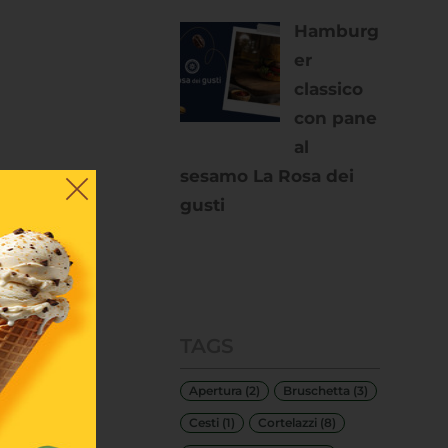
Hamburg
er
classico
con pane
al
sesamo La Rosa dei
gusti
TAGS
Apertura
(2)
Bruschetta
(3)
Cesti
(1)
Cortelazzi
(8)