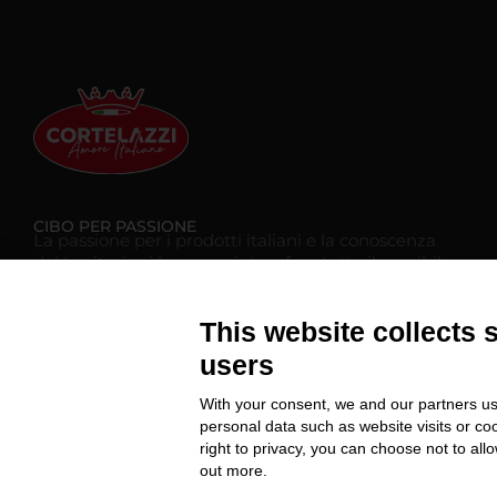
CIBO PER PASSIONE
La passione per i prodotti italiani e la conoscenza
del territorio ci hanno spinto a fare tutto il possibile
per portare queste eccellenze all’estero. Ogni
prodotto viene selezionato e testato da Cortelazzi
This website collects 
per far parte della nostra offerta per offrirti sempre
il meglio.
users
With your consent, we and our partners us
personal data such as website visits or co
Modifica preferenze Cookie
right to privacy, you can choose not to all
out more.