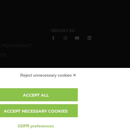
SEGUICI SU
 SUPERMARKET
NTE
 CARD
Reject unnecessary cookies ✕
ORTELAZZI.SK
ACCEPT ALL
ACCEPT NECESSARY COOKIES
GDPR preferences